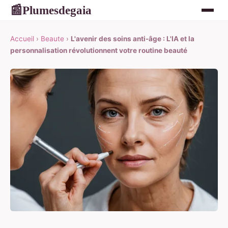
Plumesdegaia
📰
Accueil
›
Beaute
›
L'avenir des soins anti-âge : L'IA et la
personnalisation révolutionnent votre routine beauté