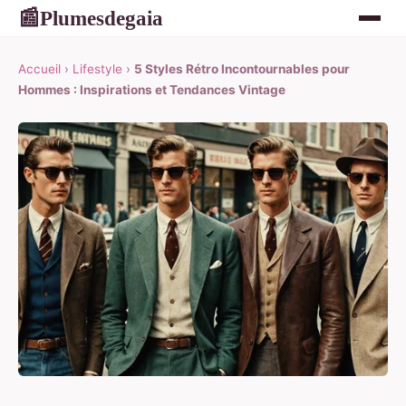
Plumesdegaia
📰
Accueil
›
Lifestyle
›
5 Styles Rétro Incontournables pour
Hommes : Inspirations et Tendances Vintage